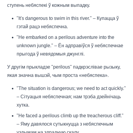
ступень небяспекі ў кожным выпадку.
"It's dangerous to swim in this river." – Купацца ў
гэтай рацэ небяспечна.
"He embarked on a perilous adventure into the
unknown jungle." – Ён адправіўся ў небяспечнае
прыгода ў невядомыя джунглі.
У другім прыкладзе "perilous" падкрэслівае рызыку,
якая значна вышэй, чым проста «небяспека».
"The situation is dangerous; we need to act quickly."
– Сітуацыя небяспечная; нам трэба дзейнічаць
хутка.
"He faced a perilous climb up the treacherous cliff."
– Яму давялося сутыкнуцца з небяспечным
уздымам на здрадную скалу.