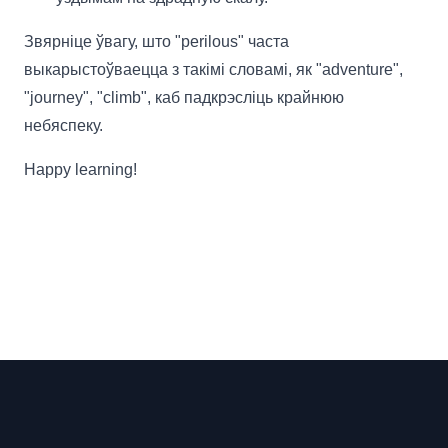
Звярніце ўвагу, што "perilous" часта
выкарыстоўваецца з такімі словамі, як "adventure",
"journey", "climb", каб падкрэсліць крайнюю
небяспеку.
Happy learning!