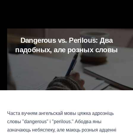
Dangerous vs. Perilous: Два
падобных, але розных словы
Часта вучням ангельскай мовы цяжка адрозніць
словы "dangerous" і "perilous." Абодва яны
азначаюць небяспеку, але маюць розныя адценні