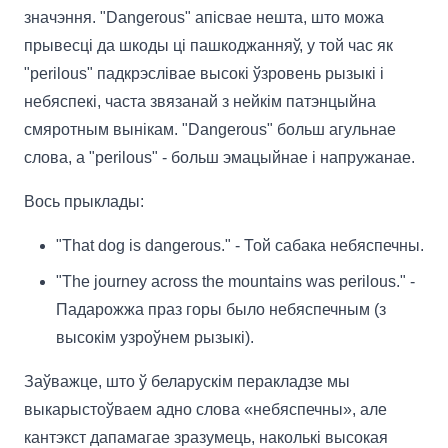
значэння. "Dangerous" апісвае нешта, што можа
прывесці да шкоды ці пашкоджанняў, у той час як
"perilous" падкрэслівае высокі ўзровень рызыкі і
небяспекі, часта звязанай з нейкім патэнцыйна
смяротным вынікам. "Dangerous" больш агульнае
слова, а "perilous" - больш эмацыйнае і напружанае.
Вось прыклады:
"That dog is dangerous." - Той сабака небяспечны.
"The journey across the mountains was perilous." -
Падарожжа праз горы было небяспечным (з
высокім узроўнем рызыкі).
Заўважце, што ў беларускім перакладзе мы
выкарыстоўваем адно слова «небяспечны», але
кантэкст дапамагае зразумець, наколькі высокая