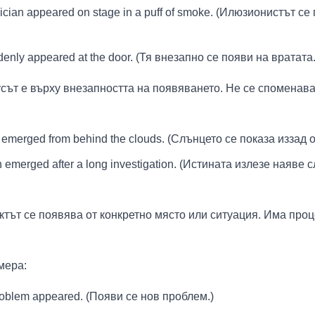
cian appeared on stage in a puff of smoke. (Илюзионистът се
enly appeared at the door. (Тя внезапно се появи на вратата.
сът е върху внезапността на появяването. Не се споменава
emerged from behind the clouds. (Слънцето се показа иззад 
h emerged after a long investigation. (Истината излезе наяве 
ектът се появява от конкретно място или ситуация. Има проц
мера:
oblem appeared. (Появи се нов проблем.)