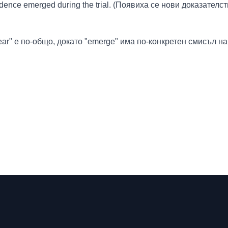
ence emerged during the trial. (Появиха се нови доказателс
ar" е по-общо, докато "emerge" има по-конкретен смисъл на