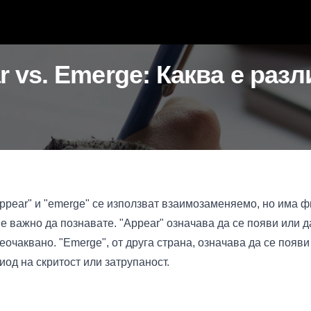
r vs. Emerge: Каква е разл
ppear" и "emerge" се използват взаимозаменяемо, но има ф
 е важно да познавате. "Appear" означава да се появи или д
еочаквано. "Emerge", от друга страна, означава да се появи 
иод на скритост или затрупаност.