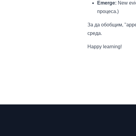
Emerge:
New evid
процеса.)
За да обобщим, "appe
среда.
Happy learning!