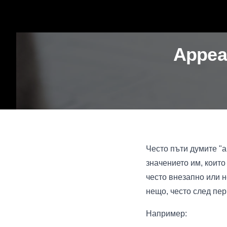
Appea
Често пъти думите "a
значението им, които
често внезапно или н
нещо, често след пер
Например: