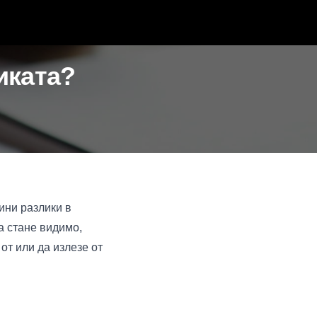
иката?
ини разлики в
а стане видимо,
от или да излезе от