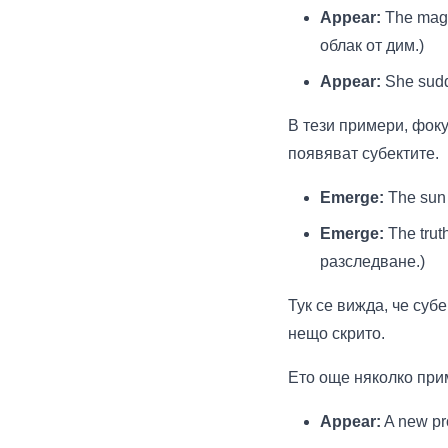
Appear:
The magi
облак от дим.)
Appear:
She sudd
В тези примери, фоку
появяват субектите.
Emerge:
The sun 
Emerge:
The trut
разследване.)
Тук се вижда, че суб
нещо скрито.
Ето още няколко при
Appear:
A new pr