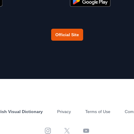
Official Site
ish Visual Dictionary
Privacy
Terms of Use
Com
Instagram
X
YouTube