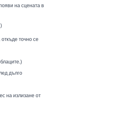
 появи на сцената в
)
 откъде точно се
облаците.)
след дълго
ес на излизане от