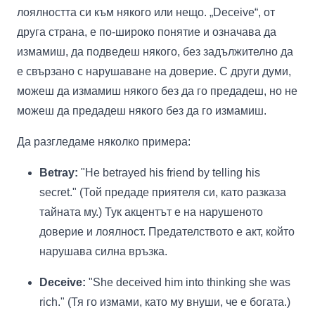
лоялността си към някого или нещо. „Deceive“, от
друга страна, е по-широко понятие и означава да
измамиш, да подведеш някого, без задължително да
е свързано с нарушаване на доверие. С други думи,
можеш да измамиш някого без да го предадеш, но не
можеш да предадеш някого без да го измамиш.
Да разгледаме няколко примера:
Betray:
"He betrayed his friend by telling his
secret." (Той предаде приятеля си, като разказа
тайната му.) Тук акцентът е на нарушеното
доверие и лоялност. Предателството е акт, който
нарушава силна връзка.
Deceive:
"She deceived him into thinking she was
rich." (Тя го измами, като му внуши, че е богата.)