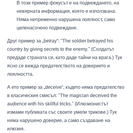
В този пример фокусът е на подвеждането, на
невярната информация, която е използвана.
Няма непременно нарушена лоялност, само
целенасочено подвеждане.
Друг пример за „betray“: "The soldier betrayed his
country by giving secrets to the enemy." (Солдатът
предаде страната си, като даде тайни на врага.) Тук
ясно се вижда предателството на доверието и
лоялността.
А ето пример за „deceive“, където няма предателство
в класическия смисъл: "The magician deceived the
audience with his skillful tricks." (Илюзионистът
измами публиката със своите умели трикове.) Тук
няма нарушено доверие, а само създаване на
илюзия.