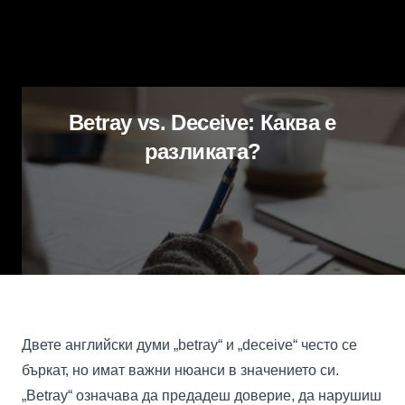
Betray vs. Deceive: Каква е
разликата?
Двете английски думи „betray“ и „deceive“ често се
бъркат, но имат важни нюанси в значението си.
„Betray“ означава да предадеш доверие, да нарушиш