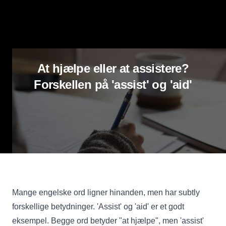
At hjælpe eller at assistere?
Forskellen på 'assist' og 'aid'
Mange engelske ord ligner hinanden, men har subtly
forskellige betydninger. 'Assist' og 'aid' er et godt
eksempel. Begge ord betyder "at hjælpe", men 'assist'