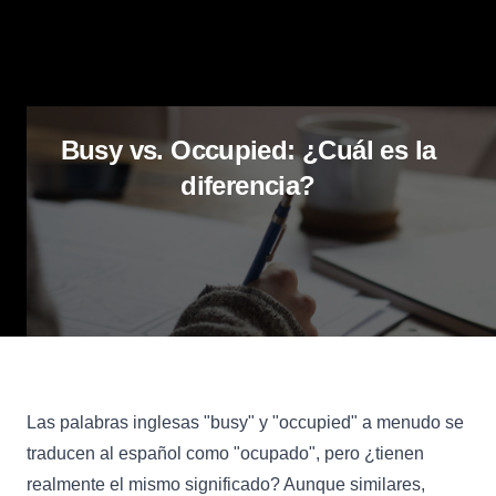
Busy vs. Occupied: ¿Cuál es la
diferencia?
Las palabras inglesas "busy" y "occupied" a menudo se
traducen al español como "ocupado", pero ¿tienen
realmente el mismo significado? Aunque similares,