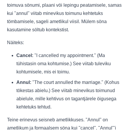
toimuva sönumi, plaani vöi lepingu peatamisele, samas
kui "annul" viitab minevikus toimunu kehtetuks
tömbamisele, sageli ametlikul viisil. Mülem söna
kasutamine söltub kontekstist.
Näiteks:
Cancel:
"I cancelled my appointment." (Ma
tühistasin oma kohtumise.) See viitab tuleviku
kohtumisele, mis ei toimu.
Annul:
"The court annulled the marriage." (Kohus
tökestas abielu.) See viitab minevikus toimunud
abielule, mille kehtivus on tagantjärele öigusega
kehtetuks tehtud.
Teine erinevus seisneb ametlikkuses. "Annul" on
ametlikum ja formaalsem söna kui "cancel". "Annul"'i