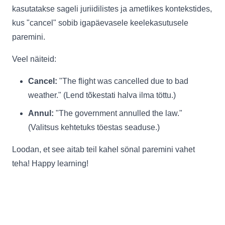
kasutatakse sageli juriidilistes ja ametlikes kontekstides,
kus "cancel" sobib igapäevasele keelekasutusele
paremini.
Veel näiteid:
Cancel:
"The flight was cancelled due to bad
weather." (Lend tõkestati halva ilma töttu.)
Annul:
"The government annulled the law."
(Valitsus kehtetuks töestas seaduse.)
Loodan, et see aitab teil kahel sönal paremini vahet
teha! Happy learning!