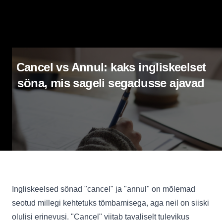
Cancel vs Annul: kaks ingliskeelset
söna, mis sageli segadusse ajavad
Ingliskeelsed sönad "cancel" ja "annul" on mõlemad
seotud millegi kehtetuks tömbamisega, aga neil on siiski
olulisi erinevusi. "Cancel" viitab tavaliselt tulevikus