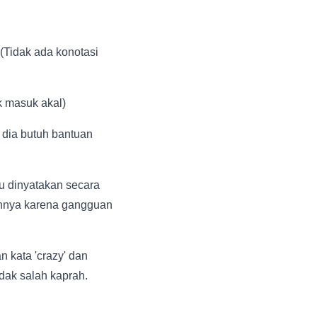
 (Tidak ada konotasi
ak masuk akal)
; dia butuh bantuan
tu dinyatakan secara
annya karena gangguan
 kata 'crazy' dan
idak salah kaprah.