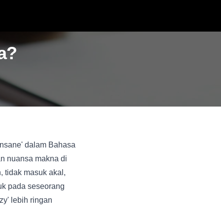
a?
'insane' dalam Bahasa
an nuansa makna di
 tidak masuk akal,
juk pada seseorang
y' lebih ringan