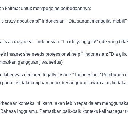
oh kalimat untuk memperjelas perbedaannya:
's crazy about cars!" Indonesian: "Dia sangat menggilai mobil!"
t's a crazy idea!" Indonesian: "Itu ide yang gila!" (Ide yang tid
e's insane; she needs professional help." Indonesian: "Dia gila
mbarkan gangguan jiwa serius)
e killer was declared legally insane." Indonesian: "Pembunuh i
u pada ketidakmampuan untuk bertanggung jawab atas tindak
edaan konteks ini, kamu akan lebih tepat dalam menggunakan
 Bahasa Inggrismu. Perhatikan baik-baik konteks kalimat agar t