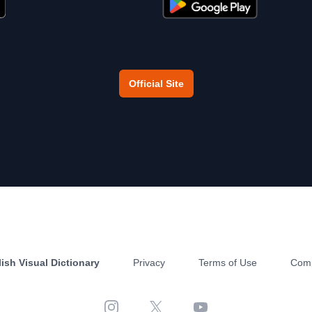
Official Site
ish Visual Dictionary
Privacy
Terms of Use
Com
Instagram
X
YouTube