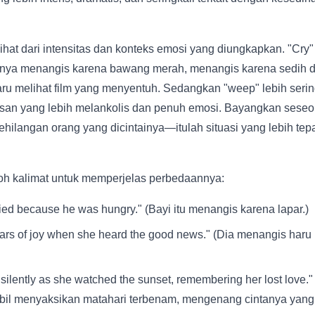
ihat dari intensitas dan konteks emosi yang diungkapkan. "Cry
alnya menangis karena bawang merah, menangis karena sedih di
ru melihat film yang menyentuh. Sedangkan "weep" lebih seri
an yang lebih melankolis dan penuh emosi. Bayangkan sese
ehilangan orang yang dicintainya—itulah situasi yang lebih t
oh kalimat untuk memperjelas perbedaannya:
ed because he was hungry." (Bayi itu menangis karena lapar.)
ears of joy when she heard the good news." (Dia menangis haru
silently as she watched the sunset, remembering her lost love.
bil menyaksikan matahari terbenam, mengenang cintanya yang 