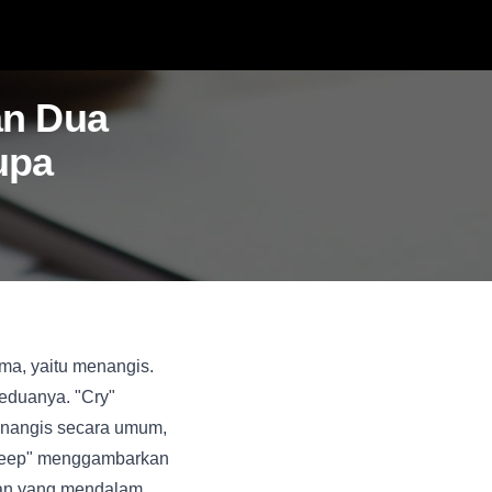
an Dua
upa
ama, yaitu menangis.
eduanya. "Cry"
nangis secara umum,
 "weep" menggambarkan
ihan yang mendalam