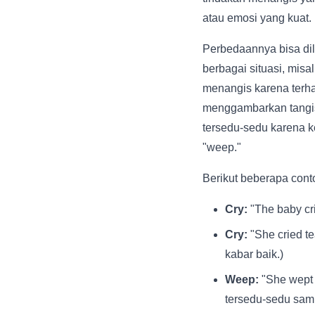
atau emosi yang kuat.
Perbedaannya bisa dil
berbagai situasi, mis
menangis karena terha
menggambarkan tangis
tersedu-sedu karena k
"weep."
Berikut beberapa cont
Cry:
"The baby cri
Cry:
"She cried t
kabar baik.)
Weep:
"She wept 
tersedu-sedu sam