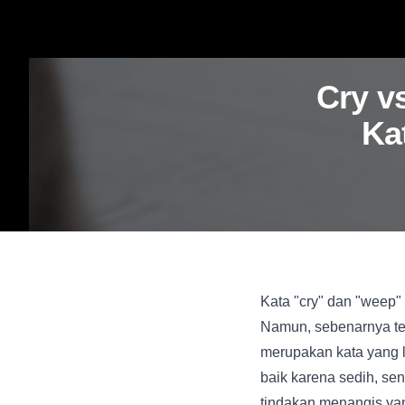
Cry v
Ka
Kata "cry" dan "weep" 
Namun, sebenarnya te
merupakan kata yang 
baik karena sedih, se
tindakan menangis yan