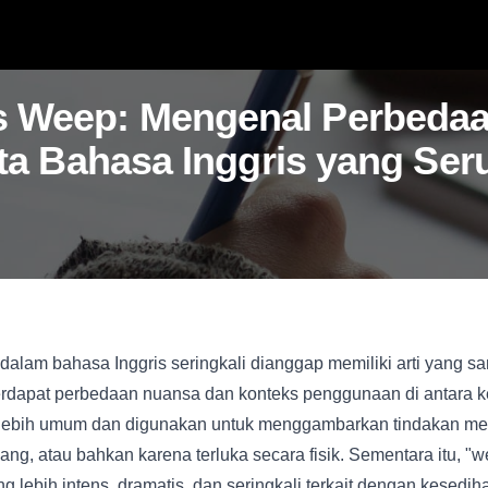
s Weep: Mengenal Perbeda
ta Bahasa Inggris yang Ser
dalam bahasa Inggris seringkali dianggap memiliki arti yang s
rdapat perbedaan nuansa dan konteks penggunaan di antara k
lebih umum dan digunakan untuk menggambarkan tindakan me
nang, atau bahkan karena terluka secara fisik. Sementara itu,
g lebih intens, dramatis, dan seringkali terkait dengan kesed