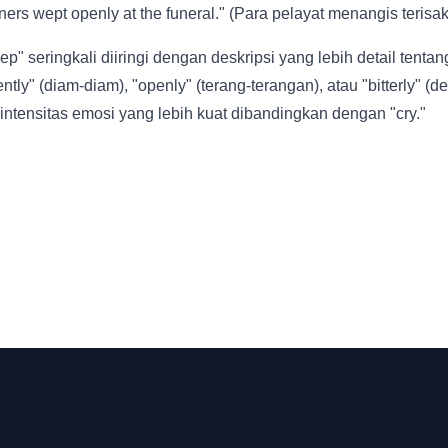
ers wept openly at the funeral." (Para pelayat menangis terisa
" seringkali diiringi dengan deskripsi yang lebih detail tenta
ently" (diam-diam), "openly" (terang-terangan), atau "bitterly" (de
tensitas emosi yang lebih kuat dibandingkan dengan "cry."