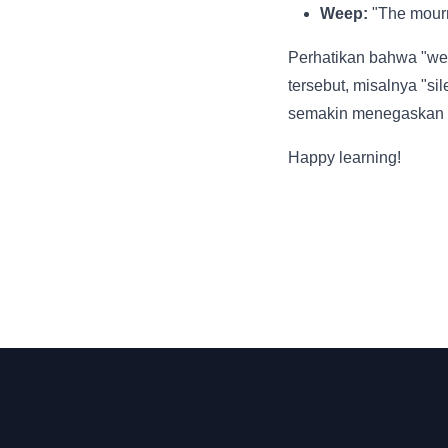
Weep:
"The mourn
Perhatikan bahwa "weep
tersebut, misalnya "sil
semakin menegaskan in
Happy learning!