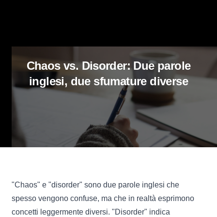
Chaos vs. Disorder: Due parole
inglesi, due sfumature diverse
"Chaos" e "disorder" sono due parole inglesi che
spesso vengono confuse, ma che in realtà esprimono
concetti leggermente diversi. "Disorder" indica