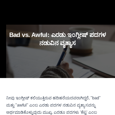
Bad vs. Awful: ಎರಡು ಇಂಗ್ಲೀಷ್ ಪದಗಳ
ನಡುವಿನ ವ್ಯತ್ಯಾಸ
ನೀವು ಇಂಗ್ಲೀಷ್ ಕಲಿಯುತ್ತಿರುವ ಹದಿಹರೆಯದವರಾಗಿದ್ದರೆ, "bad"
ಮತ್ತು "awful" ಎಂಬ ಎರಡು ಪದಗಳ ನಡುವಿನ ವ್ಯತ್ಯಾಸವನ್ನು
ಅರ್ಥಮಾಡಿಕೊಳ್ಳುವುದು ಮುಖ್ಯ. ಎರಡೂ ಪದಗಳು 'ಕೆಟ್ಟ' ಎಂಬ