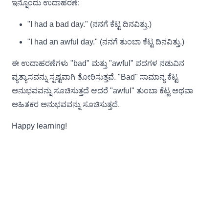
ಇನ್ನೊಂದು ಉದಾಹರಣೆ:
"I had a bad day." (ನನಗೆ ಕೆಟ್ಟ ದಿನವಿತ್ತು.)
"I had an awful day." (ನನಗೆ ತುಂಬಾ ಕೆಟ್ಟ ದಿನವಿತ್ತು.)
ಈ ಉದಾಹರಣೆಗಳು "bad" ಮತ್ತು "awful" ಪದಗಳ ನಡುವಿನ
ವ್ಯತ್ಯಾಸವನ್ನು ಸ್ಪಷ್ಟವಾಗಿ ತೋರಿಸುತ್ತವೆ. "Bad" ಸಾಮಾನ್ಯ ಕೆಟ್ಟ
ಅನುಭವವನ್ನು ಸೂಚಿಸುತ್ತದೆ ಆದರೆ "awful" ತುಂಬಾ ಕೆಟ್ಟ ಅಥವಾ
ಅಹಿತಕರ ಅನುಭವವನ್ನು ಸೂಚಿಸುತ್ತದೆ.
Happy learning!