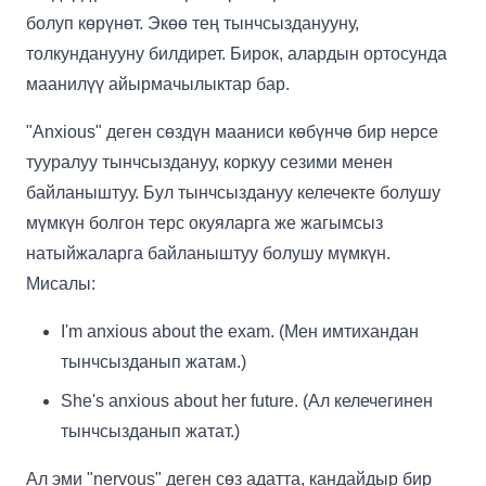
болуп көрүнөт. Экөө тең тынчсызданууну,
толкунданууну билдирет. Бирок, алардын ортосунда
маанилүү айырмачылыктар бар.
"Anxious" деген сөздүн мааниси көбүнчө бир нерсе
тууралуу тынчсыздануу, коркуу сезими менен
байланыштуу. Бул тынчсыздануу келечекте болушу
мүмкүн болгон терс окуяларга же жагымсыз
натыйжаларга байланыштуу болушу мүмкүн.
Мисалы:
I'm anxious about the exam. (Мен имтихандан
тынчсызданып жатам.)
She's anxious about her future. (Ал келечегинен
тынчсызданып жатат.)
Ал эми "nervous" деген сөз адатта, кандайдыр бир