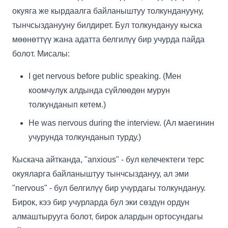
окуяга же кырдаалга байланыштуу толкунданууну,
тынчсызданууну билдирет. Бул толкундануу кыска
мөөнөттүү жана адатта белгилүү бир учурда пайда
болот. Мисалы:
I get nervous before public speaking. (Мен
коомчулук алдында сүйлөөдөн мурун
толкунданып кетем.)
He was nervous during the interview. (Ал маегинин
учурунда толкунданып турду.)
Кыскача айтканда, "anxious" - бул келечектеги терс
окуяларга байланыштуу тынчсыздануу, ал эми
"nervous" - бул белгилүү бир учурдагы толкундануу.
Бирок, кээ бир учурларда бул эки сөздүн ордун
алмаштырууга болот, бирок алардын ортосундагы