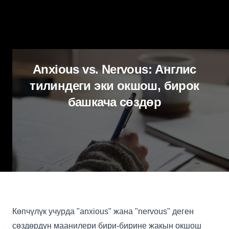
Anxious vs. Nervous: Англис
тилиндеги эки окшош, бирок
башкача сөздөр
Көпчүлүк учурда "anxious" жана "nervous" деген
сөздөрдүн маанилери бири-бирине жакын окшош