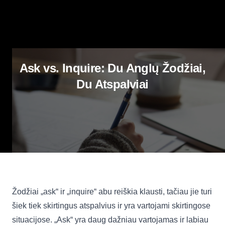
Ask vs. Inquire: Du Anglų Žodžiai,
Du Atspalviai
Žodžiai „ask“ ir „inquire“ abu reiškia klausti, tačiau jie turi
šiek tiek skirtingus atspalvius ir yra vartojami skirtingose
situacijose. „Ask“ yra daug dažniau vartojamas ir labiau