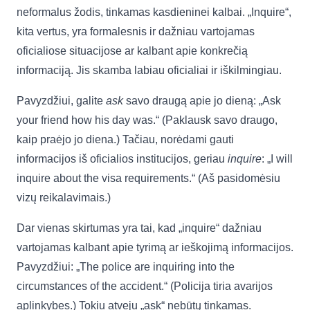
neformalus žodis, tinkamas kasdieninei kalbai. „Inquire“,
kita vertus, yra formalesnis ir dažniau vartojamas
oficialiose situacijose ar kalbant apie konkrečią
informaciją. Jis skamba labiau oficialiai ir iškilmingiau.
Pavyzdžiui, galite
ask
savo draugą apie jo dieną: „Ask
your friend how his day was.“ (Paklausk savo draugo,
kaip praėjo jo diena.) Tačiau, norėdami gauti
informacijos iš oficialios institucijos, geriau
inquire
: „I will
inquire about the visa requirements.“ (Aš pasidomėsiu
vizų reikalavimais.)
Dar vienas skirtumas yra tai, kad „inquire“ dažniau
vartojamas kalbant apie tyrimą ar ieškojimą informacijos.
Pavyzdžiui: „The police are inquiring into the
circumstances of the accident.“ (Policija tiria avarijos
aplinkybes.) Tokiu atveju „ask“ nebūtų tinkamas.