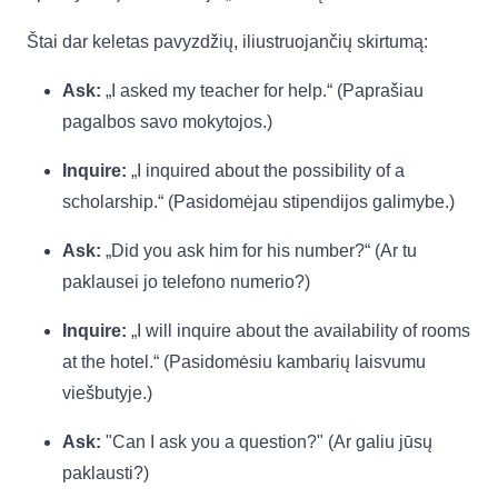
Štai dar keletas pavyzdžių, iliustruojančių skirtumą:
Ask:
„I asked my teacher for help.“ (Paprašiau
pagalbos savo mokytojos.)
Inquire:
„I inquired about the possibility of a
scholarship.“ (Pasidomėjau stipendijos galimybe.)
Ask:
„Did you ask him for his number?“ (Ar tu
paklausei jo telefono numerio?)
Inquire:
„I will inquire about the availability of rooms
at the hotel.“ (Pasidomėsiu kambarių laisvumu
viešbutyje.)
Ask:
"Can I ask you a question?" (Ar galiu jūsų
paklausti?)