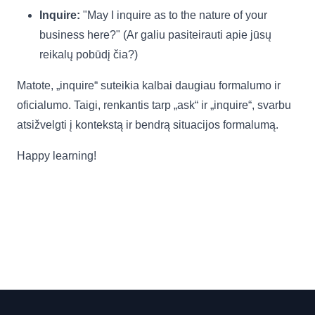
Inquire:
"May I inquire as to the nature of your
business here?" (Ar galiu pasiteirauti apie jūsų
reikalų pobūdį čia?)
Matote, „inquire“ suteikia kalbai daugiau formalumo ir
oficialumo. Taigi, renkantis tarp „ask“ ir „inquire“, svarbu
atsižvelgti į kontekstą ir bendrą situacijos formalumą.
Happy learning!