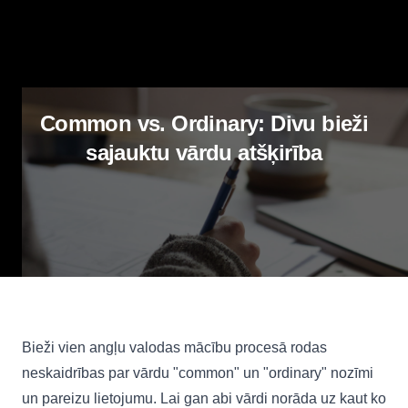
Common vs. Ordinary: Divu bieži
sajauktu vārdu atšķirība
Bieži vien angļu valodas mācību procesā rodas
neskaidrības par vārdu "common" un "ordinary" nozīmi
un pareizu lietojumu. Lai gan abi vārdi norāda uz kaut ko