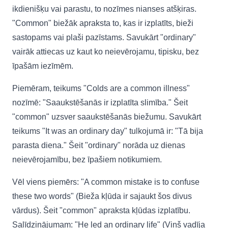
ikdienišķu vai parastu, to nozīmes nianses atšķiras.
"Common" biežāk apraksta to, kas ir izplatīts, bieži
sastopams vai plaši pazīstams. Savukārt "ordinary"
vairāk attiecas uz kaut ko neievērojamu, tipisku, bez
īpašām iezīmēm.
Piemēram, teikums "Colds are a common illness"
nozīmē: "Saaukstēšanās ir izplatīta slimība." Šeit
"common" uzsver saaukstēšanās biežumu. Savukārt
teikums "It was an ordinary day" tulkojumā ir: "Tā bija
parasta diena." Šeit "ordinary" norāda uz dienas
neievērojamību, bez īpašiem notikumiem.
Vēl viens piemērs: "A common mistake is to confuse
these two words" (Bieža kļūda ir sajaukt šos divus
vārdus). Šeit "common" apraksta kļūdas izplatību.
Salīdzinājumam: "He led an ordinary life" (Viņš vadīja