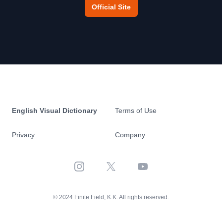
Official Site
English Visual Dictionary
Terms of Use
Privacy
Company
Instagram
X
YouTube
© 2024 Finite Field, K.K. All rights reserved.