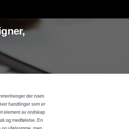
igner,
 sammenhenger der noen
river handlinger som er
d et element av ondskap
ati og medfølelse. En
lde og ufølsomme, men