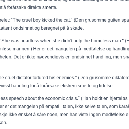
 å forårsake direkte smerte.
let: "The cruel boy kicked the cat." (Den grusomme gutten spar
katten) ondsinnet og beregnet på å skade.
She was heartless when she didn't help the homeless man." (H
emløse mannen.) Her er det mangelen på medfølelse og handli
sheten. Det er ikke nødvendigvis en ondsinnet handling, men s
e cruel dictator tortured his enemies." (Den grusomme diktatoren
bevisst handling for å forårsake ekstrem smerte og lidelse.
ess speech about the economic crisis." (Han holdt en hjerteløs
r er det mangelen på empati i talen, ikke selve talen, som kara
skje ikke ønsket å såre noen, men han viste ingen medfølelse ell
sen.