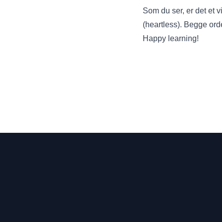
Som du ser, er det et v
(heartless). Begge orde
Happy learning!