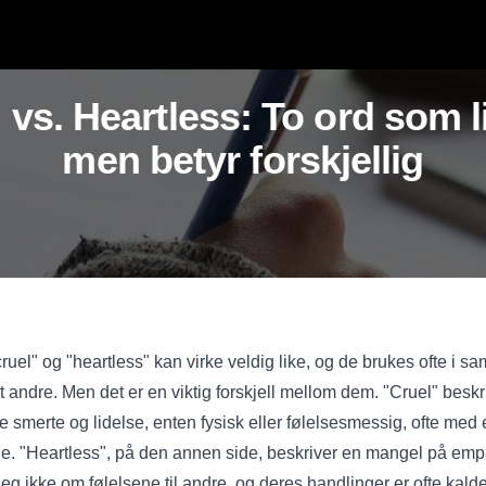
 vs. Heartless: To ord som l
men betyr forskjellig
uel" og "heartless" kan virke veldig like, og de brukes ofte i
t andre. Men det er en viktig forskjell mellom dem. "Cruel" besk
e smerte og lidelse, enten fysisk eller følelsesmessig, ofte me
de. "Heartless", på den annen side, beskriver en mangel på emp
seg ikke om følelsene til andre, og deres handlinger er ofte ka