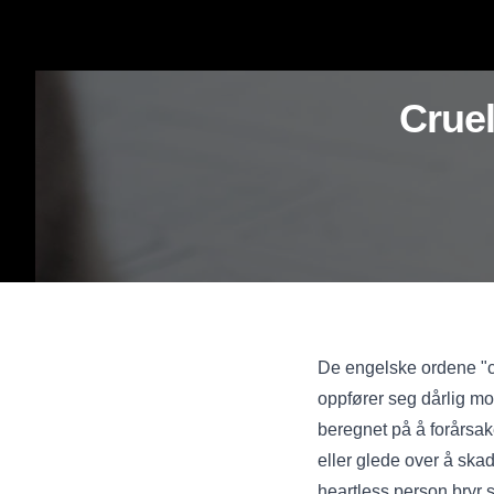
Cruel
De engelske ordene "cr
oppfører seg dårlig mo
beregnet på å forårsak
eller glede over å ska
heartless person bryr 