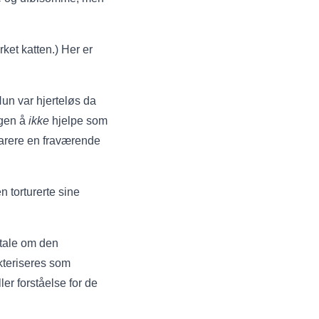
ket katten.) Her er
un var hjerteløs da
ngen å
ikke
hjelpe som
narere en fraværende
 torturerte sine
 tale om den
kteriseres som
er forståelse for de