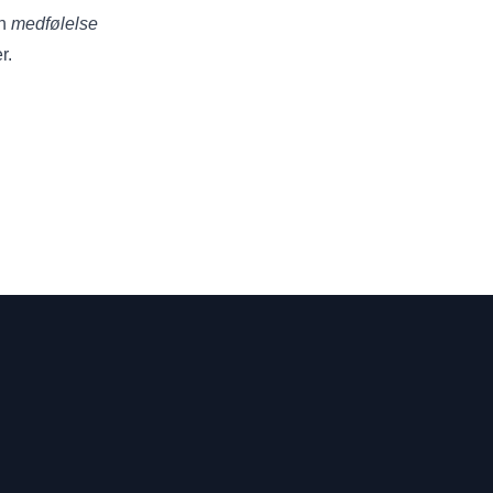
en
medfølelse
r.