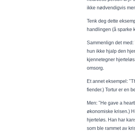
ikke nødvendigvis ment
Tenk deg dette eksempe
handlingen (å sparke 
Sammenlign det med: "
hun ikke hjalp den hj
kjennetegner hjertelø
omsorg.
Et annet eksempel: "Th
fiender.) Tortur er en 
Men: "He gave a heartl
økonomiske krisen.) He
hjerteløs. Han har kan
som ble rammet av kri