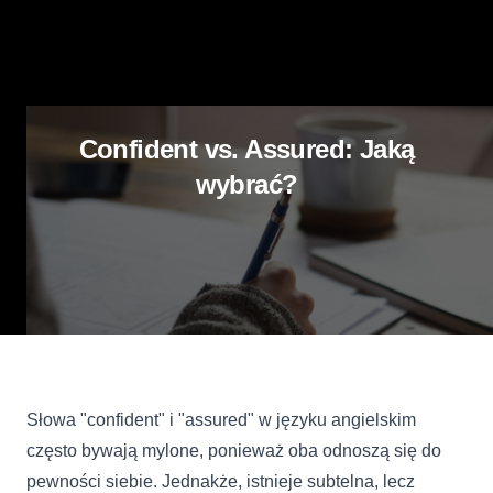
Confident vs. Assured: Jaką
wybrać?
Słowa "confident" i "assured" w języku angielskim
często bywają mylone, ponieważ oba odnoszą się do
pewności siebie. Jednakże, istnieje subtelna, lecz