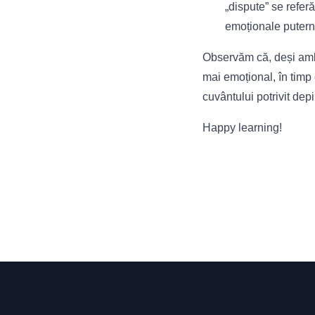
„dispute” se referă
emoționale putern
Observăm că, deși ambe
mai emoțional, în timp
cuvântului potrivit dep
Happy learning!