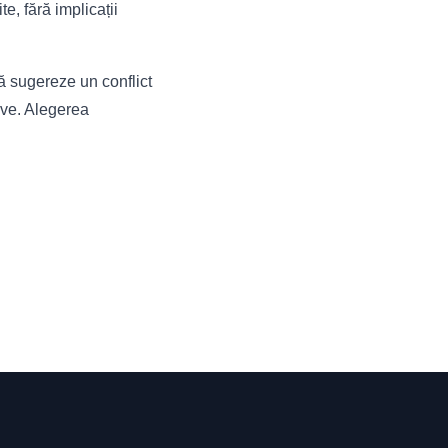
e, fără implicații
ă sugereze un conflict
ive. Alegerea