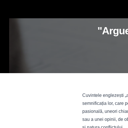
"Argue
Cuvintele englezești „a
semnificația lor, care
pasională, uneori chiar
sau a unei opinii, de o
și natura conflictului.