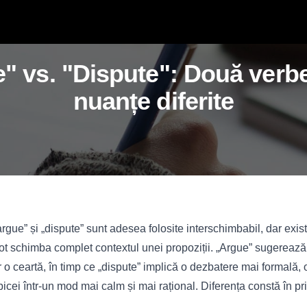
" vs. "Dispute": Două verb
nuanțe diferite
rgue” și „dispute” sunt adesea folosite interschimbabil, dar exist
 pot schimba complet contextul unei propoziții. „Argue” sugereaz
 o ceartă, în timp ce „dispute” implică o dezbatere mai formală, 
bicei într-un mod mai calm și mai rațional. Diferența constă în pri