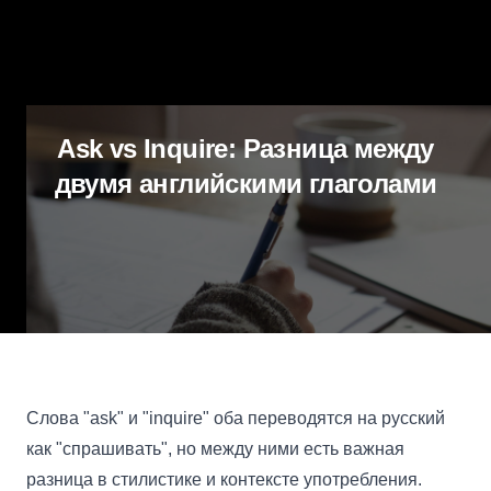
Ask vs Inquire: Разница между
двумя английскими глаголами
Слова "ask" и "inquire" оба переводятся на русский
как "спрашивать", но между ними есть важная
разница в стилистике и контексте употребления.