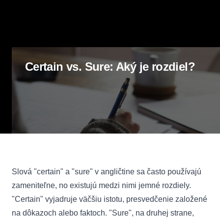
Certain vs. Sure: Aký je rozdiel?
Slová "certain" a "sure" v angličtine sa často používajú
zameniteľne, no existujú medzi nimi jemné rozdiely.
"Certain" vyjadruje väčšiu istotu, presvedčenie založené
na dôkazoch alebo faktoch. "Sure", na druhej strane,