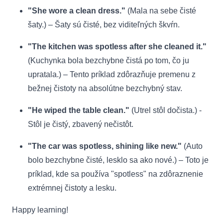
"She wore a clean dress."
(Mala na sebe čisté
šaty.) – Šaty sú čisté, bez viditeľných škvŕn.
"The kitchen was spotless after she cleaned it."
(Kuchynka bola bezchybne čistá po tom, čo ju
upratala.) – Tento príklad zdôrazňuje premenu z
bežnej čistoty na absolútne bezchybný stav.
"He wiped the table clean."
(Utrel stôl dočista.) -
Stôl je čistý, zbavený nečistôt.
"The car was spotless, shining like new."
(Auto
bolo bezchybne čisté, lesklo sa ako nové.) – Toto je
príklad, kde sa používa "spotless" na zdôraznenie
extrémnej čistoty a lesku.
Happy learning!