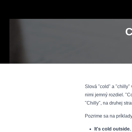
C
Slová "cold" a "chilly
nimi jemný rozdiel. "Co
"Chilly", na druhej str
Pozrime sa na príklady
It's cold outside.