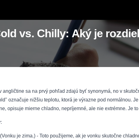
old vs. Chilly: Aký je rozdie
" v angličtine sa na prvý pohľad zdajú byť synonymá, no v skutoč
ld" označuje nižšiu teplotu, ktorá je výrazne pod normálnou. Je t
ane, opisuje mierne chladno, nepríjemné, ale nie extrémne. Je to
:
(Vonku je zima.) - Toto použijeme, ak je vonku skutočne chladno