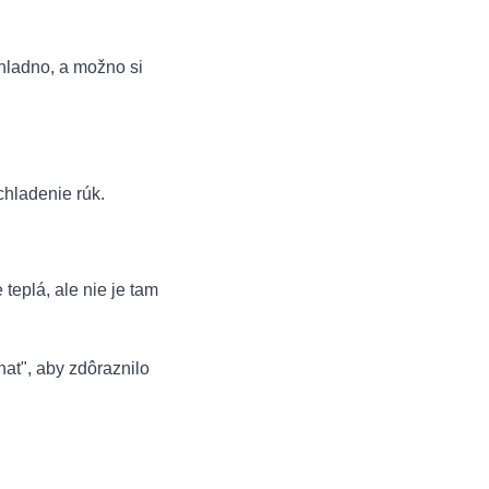
chladno, a možno si
chladenie rúk.
 teplá, ale nie je tam
what", aby zdôraznilo