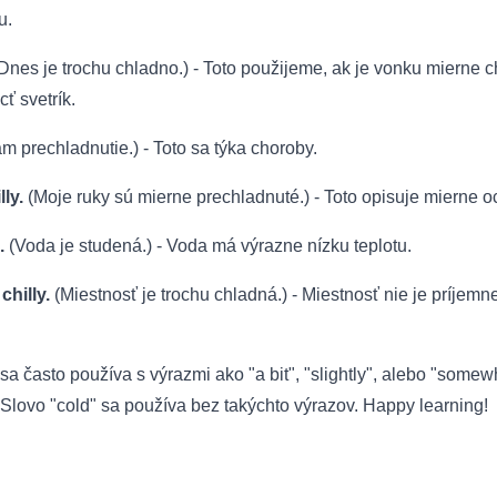
u.
Dnes je trochu chladno.) - Toto použijeme, ak je vonku mierne 
ť svetrík.
 prechladnutie.) - Toto sa týka choroby.
ly.
(Moje ruky sú mierne prechladnuté.) - Toto opisuje mierne o
.
(Voda je studená.) - Voda má výrazne nízku teplotu.
chilly.
(Miestnosť je trochu chladná.) - Miestnosť nie je príjemne
" sa často používa s výrazmi ako "a bit", "slightly", alebo "some
Slovo "cold" sa používa bez takýchto výrazov. Happy learning!