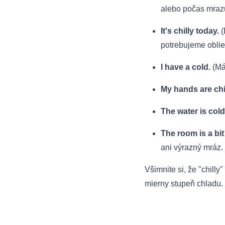
alebo počas mraz
It's chilly today.
(
potrebujeme obliec
I have a cold.
(Mám
My hands are chil
The water is cold
The room is a bit 
ani výrazný mráz.
Všimnite si, že "chilly
mierny stupeň chladu. 