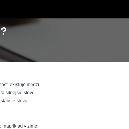
l?
nosti existuje medzi
o silnejšie slovo.
 slabšie slovo.
, napríklad v zime