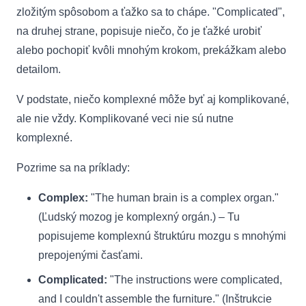
zložitým spôsobom a ťažko sa to chápe. "Complicated",
na druhej strane, popisuje niečo, čo je ťažké urobiť
alebo pochopiť kvôli mnohým krokom, prekážkam alebo
detailom.
V podstate, niečo komplexné môže byť aj komplikované,
ale nie vždy. Komplikované veci nie sú nutne
komplexné.
Pozrime sa na príklady:
Complex:
"The human brain is a complex organ."
(Ľudský mozog je komplexný orgán.) – Tu
popisujeme komplexnú štruktúru mozgu s mnohými
prepojenými časťami.
Complicated:
"The instructions were complicated,
and I couldn't assemble the furniture." (Inštrukcie