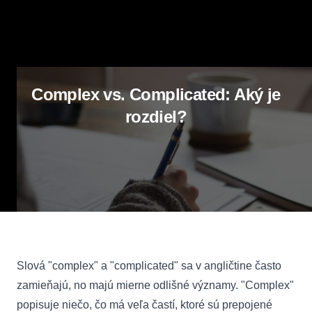
Complex vs. Complicated: Aký je
rozdiel?
Slová "complex" a "complicated" sa v angličtine často
zamieňajú, no majú mierne odlišné významy. "Complex"
popisuje niečo, čo má veľa častí, ktoré sú prepojené