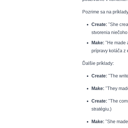
Pozrime sa na príklady
Create:
"She creat
stvorenia niečoho
Make:
"He made a 
prípravy koláča z 
Ďalšie príklady:
Create:
"The write
Make:
"They made a
Create:
"The comp
stratégiu.)
Make:
"She made a