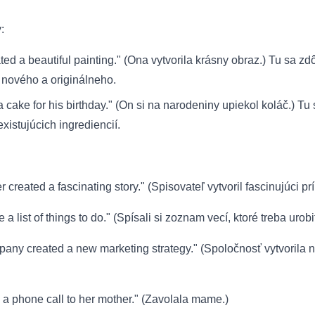
:
ed a beautiful painting." (Ona vytvorila krásny obraz.) Tu sa z
 nového a originálneho.
cake for his birthday." (On si na narodeniny upiekol koláč.) Tu
existujúcich ingrediencií.
r created a fascinating story." (Spisovateľ vytvoril fascinujúci pr
 list of things to do." (Spísali si zoznam vecí, ktoré treba urobi
any created a new marketing strategy." (Spoločnosť vytvorila 
 phone call to her mother." (Zavolala mame.)