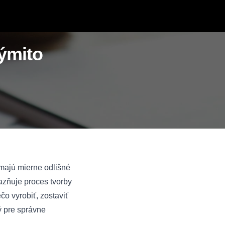
týmito
 majú mierne odlišné
azňuje proces tvorby
o vyrobiť, zostaviť
tý pre správne