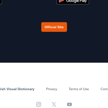
Official Site
ish Visual Dictionary
Privacy
Terms of Use
Com
Instagram
X
YouTube