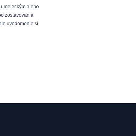
 s umeleckým alebo
ebo zostavovania
 ale uvedomenie si