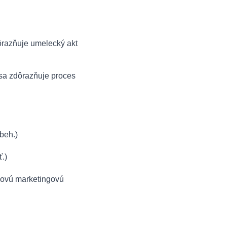
dôrazňuje umelecký akt
 sa zdôrazňuje proces
íbeh.)
ť.)
novú marketingovú