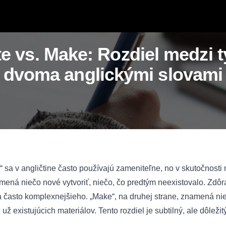
e vs. Make: Rozdiel medzi 
dvoma anglickými slovami
“ sa v angličtine často používajú zameniteľne, no v skutočnosti
mená niečo nové vytvoriť, niečo, čo predtým neexistovalo. Zdôr
 často komplexnejšieho. „Make“, na druhej strane, znamená nieč
z už existujúcich materiálov. Tento rozdiel je subtilný, ale dôleži