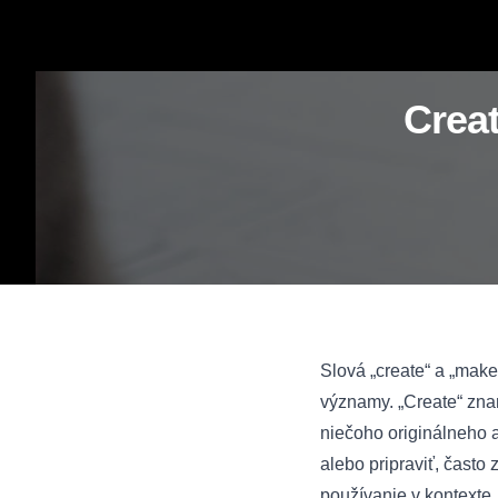
Creat
Slová „create“ a „make
významy. „Create“ zna
niečoho originálneho a
alebo pripraviť, často 
používanie v kontexte.