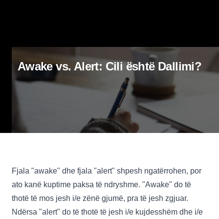
Awake vs. Alert: Cili është Dallimi?
Fjala "awake" dhe fjala "alert" shpesh ngatërrohen, por
ato kanë kuptime paksa të ndryshme. "Awake" do të
thotë të mos jesh i/e zënë gjumë, pra të jesh zgjuar.
Ndërsa "alert" do të thotë të jesh i/e kujdesshëm dhe i/e