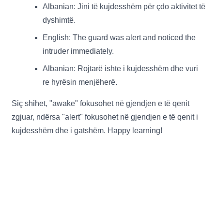
Albanian: Jini të kujdesshëm për çdo aktivitet të
dyshimtë.
English: The guard was alert and noticed the
intruder immediately.
Albanian: Rojtarë ishte i kujdesshëm dhe vuri
re hyrësin menjëherë.
Siç shihet, "awake" fokusohet në gjendjen e të qenit
zgjuar, ndërsa "alert" fokusohet në gjendjen e të qenit i
kujdesshëm dhe i gatshëm. Happy learning!