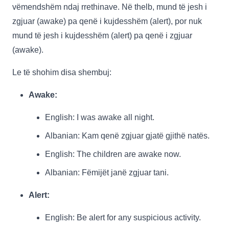
vëmendshëm ndaj rrethinave. Në thelb, mund të jesh i
zgjuar (awake) pa qenë i kujdesshëm (alert), por nuk
mund të jesh i kujdesshëm (alert) pa qenë i zgjuar
(awake).
Le të shohim disa shembuj:
Awake:
English: I was awake all night.
Albanian: Kam qenë zgjuar gjatë gjithë natës.
English: The children are awake now.
Albanian: Fëmijët janë zgjuar tani.
Alert:
English: Be alert for any suspicious activity.