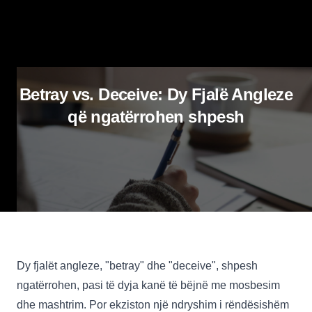
Betray vs. Deceive: Dy Fjalë Angleze
që ngatërrohen shpesh
Dy fjalët angleze, "betray" dhe "deceive", shpesh
ngatërrohen, pasi të dyja kanë të bëjnë me mosbesim
dhe mashtrim. Por ekziston një ndryshim i rëndësishëm