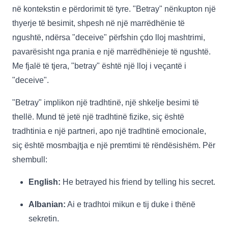
në kontekstin e përdorimit të tyre. "Betray" nënkupton një
thyerje të besimit, shpesh në një marrëdhënie të
ngushtë, ndërsa "deceive" përfshin çdo lloj mashtrimi,
pavarësisht nga prania e një marrëdhënieje të ngushtë.
Me fjalë të tjera, "betray" është një lloj i veçantë i
"deceive".
"Betray" implikon një tradhtinë, një shkelje besimi të
thellë. Mund të jetë një tradhtinë fizike, siç është
tradhtinia e një partneri, apo një tradhtinë emocionale,
siç është mosmbajtja e një premtimi të rëndësishëm. Për
shembull:
English:
He betrayed his friend by telling his secret.
Albanian:
Ai e tradhtoi mikun e tij duke i thënë
sekretin.