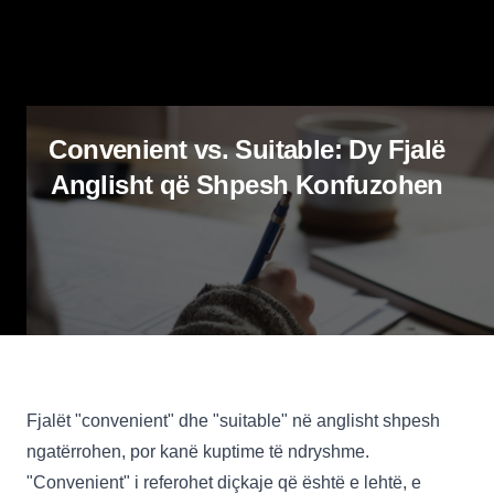
Convenient vs. Suitable: Dy Fjalë
Anglisht që Shpesh Konfuzohen
Fjalët "convenient" dhe "suitable" në anglisht shpesh
ngatërrohen, por kanë kuptime të ndryshme.
"Convenient" i referohet diçkaje që është e lehtë, e