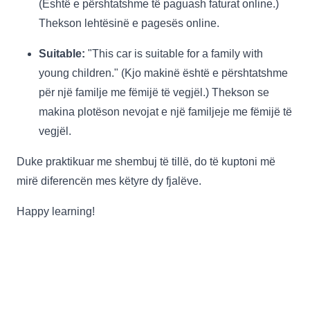
(Është e përshtatshme të paguash faturat online.)
Thekson lehtësinë e pagesës online.
Suitable:
"This car is suitable for a family with
young children." (Kjo makinë është e përshtatshme
për një familje me fëmijë të vegjël.) Thekson se
makina plotëson nevojat e një familjeje me fëmijë të
vegjël.
Duke praktikuar me shembuj të tillë, do të kuptoni më
mirë diferencën mes këtyre dy fjalëve.
Happy learning!