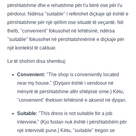
përshtatshme dhe e rehatshme për t'u bërë ose për t'u
përdorur. Ndërsa "suitable" i referohet diçkaje që është e
përshtatshme për një qëllim ose situatë të veçantë. Në
thelb, "convenient" fokusohet në lehtësinë, ndërsa
"suitable" fokusohet në përshtatshmërinë e diçkaje për
një kontekst të caktuar.
Le të shohim disa shembuj:
Convenient:
"The shop is conveniently located
near my house." (Dyqani është i vendosur në
mënyrë të përshtatshme afër shtëpisë sime.) Këtu,
"convenient" thekson lehtësinë e aksesit në dyqan.
Suitable:
"This dress is not suitable for a job
interview." (Kjo fustan nuk është i përshtatshëm për
një intervistë pune.) Këtu, "suitable" tregon se