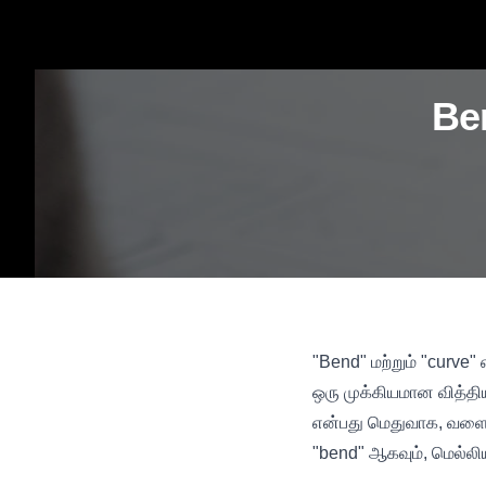
Be
"Bend" மற்றும் "curve
ஒரு முக்கியமான வித்தி
என்பது மெதுவாக, வளைந்
"bend" ஆகவும், மெல்லி