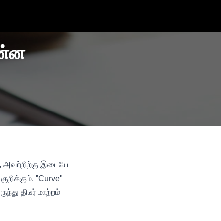
ன்ன
், அவற்றிற்கு இடையே
றிக்கும். "Curve"
து திடீர் மாற்றம்