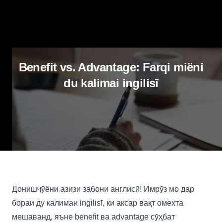
Benefit vs. Advantage: Farqi miёni
du kalimai ingilisī
Донишҷӯёни азизи забони англисӣ! Имрӯз мо дар
бораи ду калимаи ingilisī, ки аксар вақт омехта
мешаванд, яъне benefit ва advantage сӯҳбат