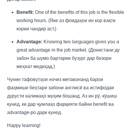
Benefit:
One of the benefits of this job is the flexible
working hours. (Яке аз фоидаҳои ин кор вақти
кории чандир аст.)
Advantage:
Knowing two languages gives you a
great advantage in the job market. (Донистани ду
забон ба шумо бартарии бузург дар бозори
меҳнат медиҳад.)
Чунин тафовутҳои ночиз метавонанд барои
фаҳмиши беҳтари забони англисӣ ва истифодаи
дурусти калимаҳо муҳим бошанд. Аз ин рӯ, кӯшиш
кунед, ки дар ҷумлаҳо фарқияти байни benefit ва
advantage-ро дарк кунед.
Happy learning!