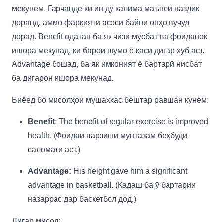
мекунем. Гарчанде ки ин ду калима маънои наздик
доранд, аммо фарқияти асосӣ байни онҳо вуҷуд
дорад. Benefit одатан ба як чизи мусбат ва фоиданок
ишора мекунад, ки барои шумо ё каси дигар хуб аст.
Advantage бошад, ба як имконият ё бартарӣ нисбат
ба дигарон ишора мекунад.
Биёед бо мисолҳои мушаххас бештар равшан кунем:
Benefit:
The benefit of regular exercise is improved
health. (Фоидаи варзиши мунтазам беҳбуди
саломатӣ аст.)
Advantage:
His height gave him a significant
advantage in basketball. (Қадаш ба ӯ бартарии
назаррас дар баскетбол дод.)
Дигар мисол: