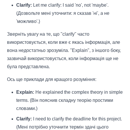
Clarify:
Let me clarify: I said 'no', not 'maybe'.
(Дозвольте мені уточнити: я сказав 'ні', а не
'можливо'.)
Зверніть увагу на те, що "clarify" часто
використовується, коли вже є якась інформація, але
вона недостатньо зрозуміла. "Explain", з іншого боку,
зазвичай використовується, коли інформація ще не
була представлена.
Ось ще приклади для кращого розуміння:
Explain:
He explained the complex theory in simple
terms. (Він пояснив складну теорію простими
словами.)
Clarify:
I need to clarify the deadline for this project.
(Мені потрібно уточнити термін здачі цього