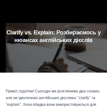
Clarify vs. Explain: Розбираємось у
нюансах англійських дієслів
Привіт, підлітки! Сьогодні ми розглянемо два схожих,
але не ідентичних англійських дієслова: "clarify" та
"explain". Хоча обидва вони використовуються для