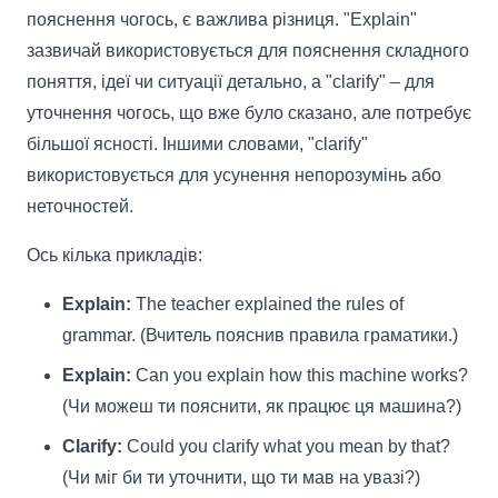
пояснення чогось, є важлива різниця. "Explain"
зазвичай використовується для пояснення складного
поняття, ідеї чи ситуації детально, а "clarify" – для
уточнення чогось, що вже було сказано, але потребує
більшої ясності. Іншими словами, "clarify"
використовується для усунення непорозумінь або
неточностей.
Ось кілька прикладів:
Explain:
The teacher explained the rules of
grammar. (Вчитель пояснив правила граматики.)
Explain:
Can you explain how this machine works?
(Чи можеш ти пояснити, як працює ця машина?)
Clarify:
Could you clarify what you mean by that?
(Чи міг би ти уточнити, що ти мав на увазі?)