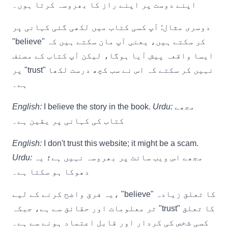
اپنے دوست پر اپنے راز کا بھروسہ کرتا ہوں۔
دوسری مثال: آپ کسی کتاب میں لکھی گئی کہانی پر
"believe" کر سکتے ہیں، یعنی آپ مان سکتے ہیں کہ
ایسا واقعہ پیش آیا ہوگا، لیکن آپ کتاب کے مصنف
پر "trust" نہیں کر سکتے کہ اس نے سب کچھ درست لکھا
ہے۔
مجھے
Urdu:
I believe the story in the book.
English:
کتاب کی کہانی پر یقین ہے۔
English:
I don't trust this website; it might be a scam.
مجھے اس ویب سائٹ پر بھروسہ نہیں ہے؛ یہ
Urdu:
دھوکا ہو سکتا ہے۔
یہ فرق واضح کرنے کے لیے، "believe" کا تعلق زیادہ
تر معلومات اور حقائق سے ہے، جبکہ "trust" کا تعلق
کسی شخص کی کردار اور قابل اعتماد ہونے سے ہے۔