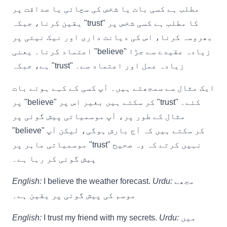
مطلب ہے کسی بات یا شخص کی سچائی یا صداقت پر
یقین کرنا، جبکہ "trust" کا مطلب ہے کسی شخص پر
بھروسہ کرنا، اس کی دیانت داری اور نیک نیتی پر
اعتماد کرنا۔ یعنی "believe" زیادہ عقیدے سے جڑا
ہے، جبکہ "trust" زیادہ عمل اور اعتماد سے۔
ایک مثال سے سمجھتے ہیں۔ آپ کسی کے کہے ہوئے بات
پر "believe" کر سکتے ہیں بغیر اس پر "trust" کئے۔
مثال کے طور پر، آپ موسمیاتی پیش گوئی پر
"believe" کر سکتے ہیں کہ آج بارش ہوگی، لیکن آپ
موسمیاتی ماہر پر "trust" نہیں کرتے کہ وہ صحیح
پیش گوئی کر رہا ہے۔
مجھے
Urdu:
I believe the weather forecast.
English:
موسم کی پیش گوئی پر یقین ہے۔
میں
Urdu:
I trust my friend with my secrets.
English: