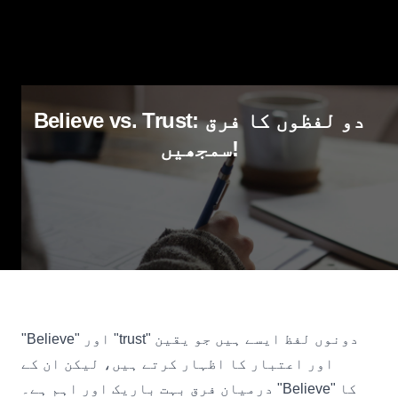
Believe vs. Trust: دو لفظوں کا فرق
سمجھیں!
"Believe" اور "trust" دونوں لفظ ایسے ہیں جو یقین
اور اعتبار کا اظہار کرتے ہیں، لیکن ان کے
درمیان فرق بہت باریک اور اہم ہے۔ "Believe" کا