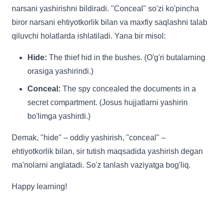
narsani yashirishni bildiradi. "Conceal" so'zi ko'pincha
biror narsani ehtiyotkorlik bilan va maxfiy saqlashni talab
qiluvchi holatlarda ishlatiladi. Yana bir misol:
Hide:
The thief hid in the bushes. (O'g'ri butalarning
orasiga yashirindi.)
Conceal:
The spy concealed the documents in a
secret compartment. (Josus hujjatlarni yashirin
bo'limga yashirdi.)
Demak, "hide" – oddiy yashirish, "conceal" –
ehtiyotkorlik bilan, sir tutish maqsadida yashirish degan
ma'nolarni anglatadi. So'z tanlash vaziyatga bog'liq.
Happy learning!