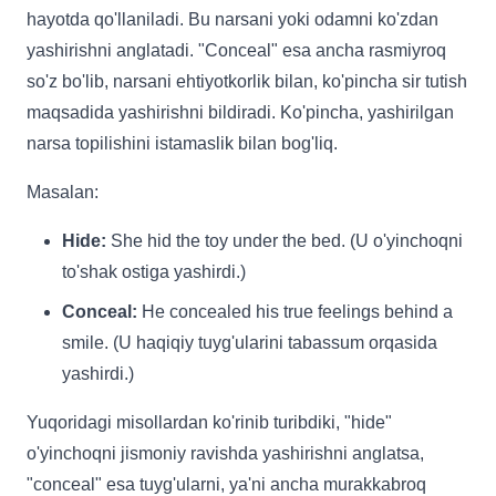
hayotda qo'llaniladi. Bu narsani yoki odamni ko'zdan
yashirishni anglatadi. "Conceal" esa ancha rasmiyroq
so'z bo'lib, narsani ehtiyotkorlik bilan, ko'pincha sir tutish
maqsadida yashirishni bildiradi. Ko'pincha, yashirilgan
narsa topilishini istamaslik bilan bog'liq.
Masalan:
Hide:
She hid the toy under the bed. (U o'yinchoqni
to'shak ostiga yashirdi.)
Conceal:
He concealed his true feelings behind a
smile. (U haqiqiy tuyg'ularini tabassum orqasida
yashirdi.)
Yuqoridagi misollardan ko'rinib turibdiki, "hide"
o'yinchoqni jismoniy ravishda yashirishni anglatsa,
"conceal" esa tuyg'ularni, ya'ni ancha murakkabroq