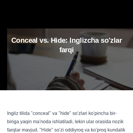
Conceal vs. Hide: Inglizcha so'zlar
farqi
Ingliz tilida "conceal" va "hide" so'zlari ko'pincha bir-
biriga yaqin ma'noda ishlatiladi, lekin ular orasida nozik
farqlar mavjud. "Hide" so'zi oddiyroq va ko'proq kundalik