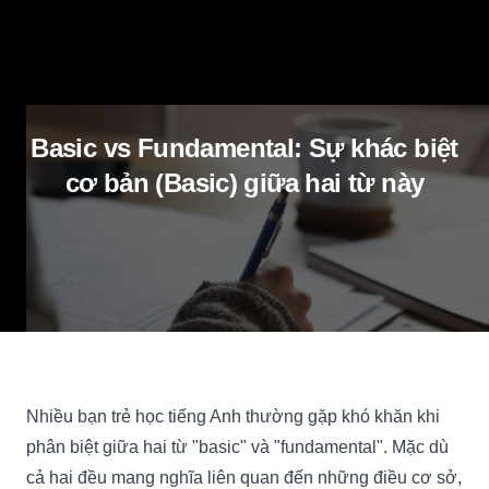
Basic vs Fundamental: Sự khác biệt
cơ bản (Basic) giữa hai từ này
Nhiều bạn trẻ học tiếng Anh thường gặp khó khăn khi
phân biệt giữa hai từ "basic" và "fundamental". Mặc dù
cả hai đều mang nghĩa liên quan đến những điều cơ sở,