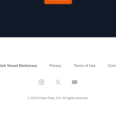
ish Visual Dictionary
Privacy
Terms of Use
Com
Instagram
X
YouTube
© 2024 Finite Field, K.K. All rights reserved.