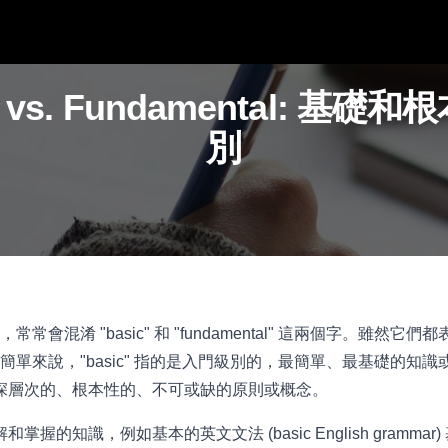
c vs. Fundamental: 基礎
別
常會混淆 "basic" 和 "fundamental" 這兩個字。雖然
單來說，"basic" 指的是入門級別的，最簡單、最基礎的知識
" 則指更深層次的、根本性的、不可或缺的原則或概念。
解和掌握的知識，例如基本的英文文法 (basic English gramma