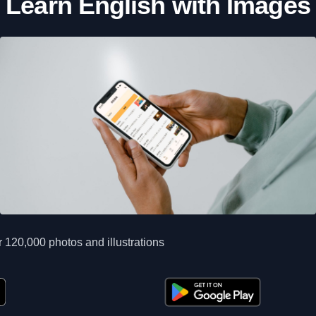
Learn English with Images
 120,000 photos and illustrations