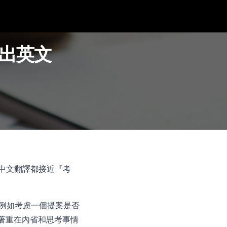
深入淺出英文
為它們中文翻譯都接近『考
果，例如考慮一個提案是否
想，著重在內省和思考事情