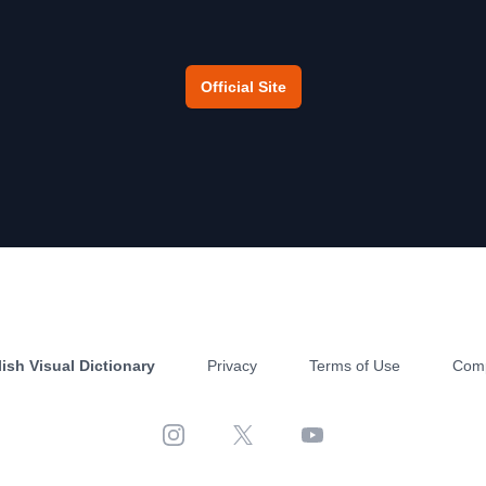
Official Site
ish Visual Dictionary
Privacy
Terms of Use
Com
Instagram
X
YouTube